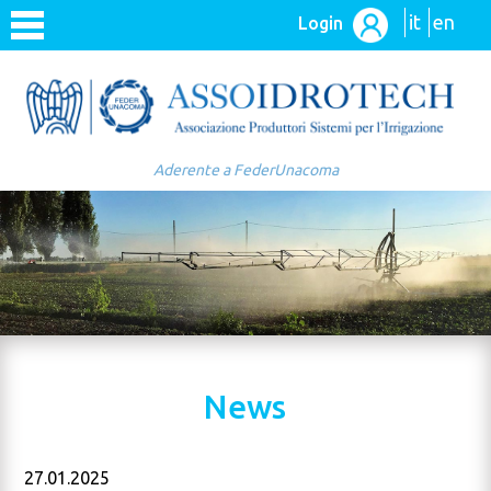
it
en
Login
Aderente a FederUnacoma
News
27.01.2025