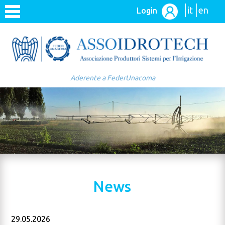
it
en
Login
Aderente a FederUnacoma
News
29.05.2026