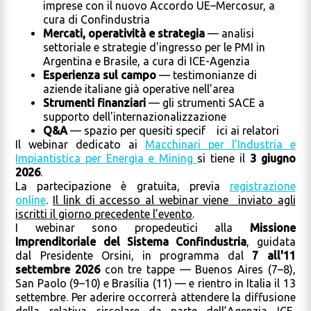
imprese con il nuovo Accordo UE–Mercosur, a
cura di Confindustria
Mercati, operatività e strategia
— analisi
settoriale e strategie d'ingresso per le PMI in
Argentina e Brasile, a cura di ICE-Agenzia
Esperienza sul campo
— testimonianze di
aziende italiane già operative nell'area
Strumenti finanziari
— gli strumenti SACE a
supporto dell'internazionalizzazione
Q&A
— spazio per quesiti specif ici ai relatori
Il webinar dedicato ai
Macchinari per l’Industria e
Impiantistica per Energia e Mining
si tiene il
3 giugno
2026
.
La partecipazione è gratuita, previa
registrazione
online
.
Il link di accesso al webinar viene inviato agli
iscritti il giorno precedente l’evento
.
I webinar sono propedeutici alla
Missione
Imprenditoriale del Sistema Confindustria
, guidata
dal Presidente Orsini, in programma dal
7 all'11
settembre 2026
con tre tappe — Buenos Aires (7–8),
San Paolo (9–10) e Brasília (11) — e rientro in Italia il 13
settembre. Per aderire occorrerà attendere la diffusione
della relativa circolare da parte dell’Agenzia ICE,